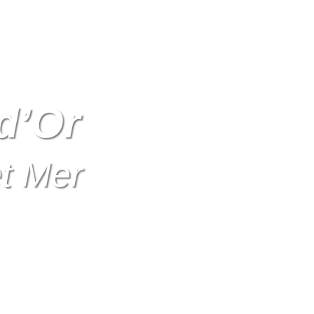
d’Or
et Mer