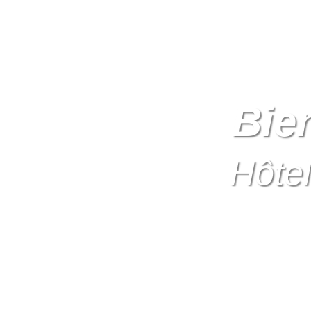
Bie
Hôtel