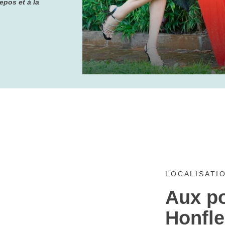
epos et à la
LOCALISATI
Aux po
Honfle