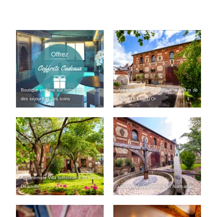
Boutique en ligne sur notre site : offrez
Appartement" Bottementuit" à 150 m de
des séjours et des soins
l'hôtel Le Lion D'Or
Appartement Villa bottentuit à 20 min de
Deauville
Location d'appartement en Normandie