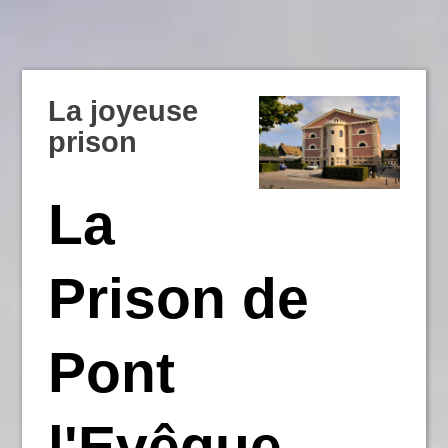
La joyeuse
prison
La
Prison de
Pont
l'Evêque