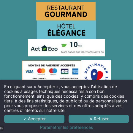
En cliquant sur « Accepter », vous acceptez l’utilisation de
cookies à usages techniques nécessaires à son bon
fonctionnement, ainsi que des cookies, y compris des cookies
tiers, à des fins statistiques, de publicité ou de personnalisation
Restaurant à Pont L'Evêque
Week-end en amoureux en Normandie avec spa
pour vous proposer des services et des offres adaptés à vos
Hôtel week-end amoureux Normandie
Hôtel avec piscine Normandie
centres d’intérêts sur notre site.
©2026 Le Lion d'Or. Tous droits réservés.
Cookies
.
FAQ
.
Mentions
✓ Accepter
✗ Refuser
légales
. Made with H.api.
Paramétrer les préférences