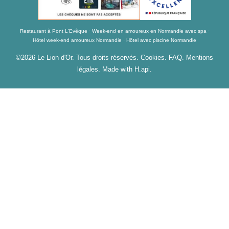
Restaurant à Pont L'Evêque
Week-end en amoureux en Normandie avec spa
Hôtel week-end amoureux Normandie
Hôtel avec piscine Normandie
©2026 Le Lion d'Or. Tous droits réservés.
Cookies
.
FAQ
.
Mentions
légales
. Made with H.api.